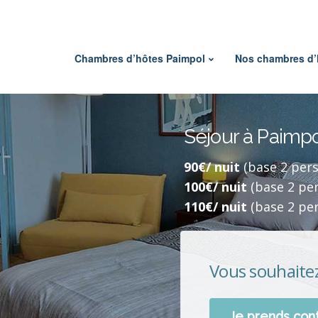
Chambres d’hôtes Paimpol
Nos chambres d’
Séjour à Paimp
90€/ nuit
(base 2 pers
100€/ nuit
(base 2 pe
110€/ nuit
(base 2 per
Vous souhaitez
Je prends con