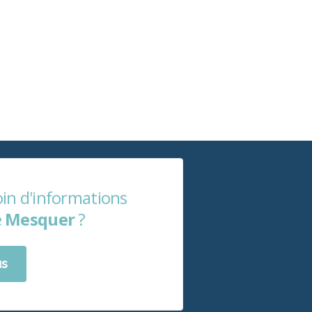
in d'informations
e
Mesquer
?
us