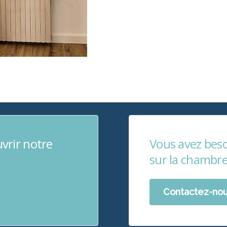
vrir notre
Vous avez beso
sur la chambr
Contactez-no