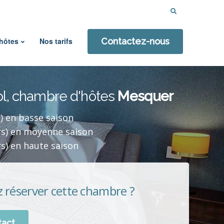
Rechercher :
hôtes
Nos tarifs
Contactez-nous
ol, chambre d'hôtes
Mesquer
) en basse saison
rs) en moyenne saison
s) en haute saison
 réserver cette chambre ?
tact